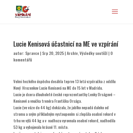
Lucie Kenisová účastnicí na ME ve vzpírání
autor:
Spravce
|
Srp 20, 2025
|
Archiv
,
Výsledky soutěží
|
0
komentářů
Velmi hezkého úspěchu dosáhla teprve 13 letá vzpěračka z oddílu
Nový Hrozenkov Lucie Kenisová na ME do 15 let v Madridu.
Lucie je dcera dlouholeté české reprezentantky Lenky Orságové –
Kenisové a vnučka trenéra Františka Orsága.
Lucie (ve váze do 44 kg) dokázala, že jablko nepadá daleko od
stromu a svým příkladným vystoupením si zlepšila osobní rekord v
trhu ve výši 44 kg a v nadhozu vyrovnala osobní rekord, nadhodila
53 kg a vybojovala krásné 11. místo.