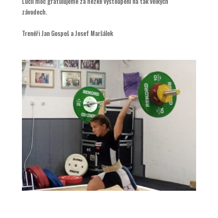
Lucii moc gratulujeme za hezké vystoupení na tak velkých
závodech.
Trenéři Jan Gospoš a Josef Maršálek