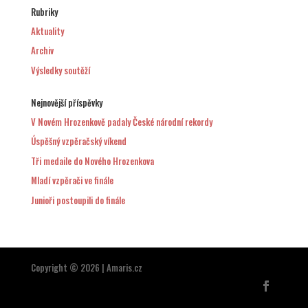
Rubriky
Aktuality
Archiv
Výsledky soutěží
Nejnovější příspěvky
V Novém Hrozenkově padaly České národní rekordy
Úspěšný vzpěračský víkend
Tři medaile do Nového Hrozenkova
Mladí vzpěrači ve finále
Junioři postoupili do finále
Copyright © 2026 | Amaris.cz